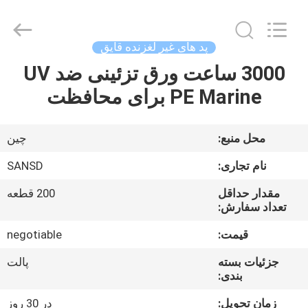
Foam
supplier.
Copyright
©
2020
پد های غیر لغزنده قایق
-
2025
Quanzhou
3000 ساعت ورق تزئینی ضد UV
صفحه
WeFoam
trading
PE Marine برای محافظت
اصلی
Co.,Ltd.
All
Rights
Reserved.
Developed
محصولات
محل منبع:
چین
by
ECER
نام تجاری:
SANSD
فیلم
مقدار حداقل
200 قطعه
های
تعداد سفارش:
قیمت:
negotiable
درباره
جزئیات بسته
پالت
ما
بندی:
زمان تحویل:
در 30 روز