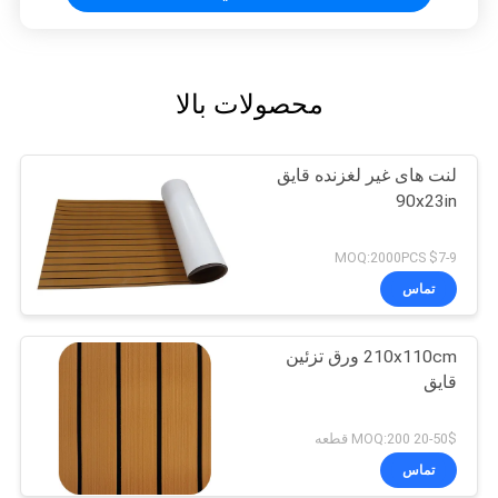
محصولات بالا
لنت های غیر لغزنده قایق
90x23in
$7-9 MOQ:2000PCS
تماس
210x110cm ورق تزئین
قایق
20-50$ MOQ:200 قطعه
تماس