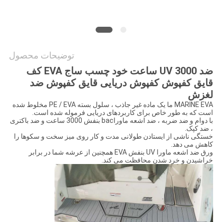
نقل
قول
توضیحات محصول
نقشه
ضد UV 3000 ساعت خود چسب ساج EVA کف
سایت
قایق کفپوش کفپوش دریایی قایق کفپوش ضد
لغزش
MARINE EVA ما یک ماده غیر جاذب ، سلول بسته PE / EVA مخلوط شده
PRIVACY
است که به طور خاص برای کاربردهای دریایی فرموله شده است.
با دوام و ضد ضربه ، ضد اشعه ماوراbac بنفش 3000 ساعت و ضد باکتری
POLICY
، ضد کپک.
خستگی ناشی از ایستادن طولانی مدت و کار روی میز سخت و سکوها را
کاهش می دهد.
ورق ضد اشعه ماورا UV بنفش EVA همچنین از عرشه شما در برابر
خراشیدن و خرد شدن محافظت می کند.