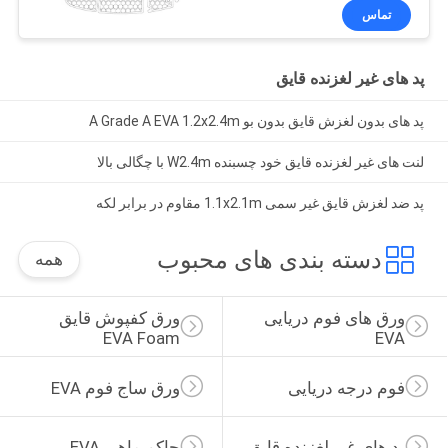
تماس
پد های غیر لغزنده قایق
پد های بدون لغزش قایق بدون بو A Grade A EVA 1.2x2.4m
لنت های غیر لغزنده قایق خود چسبنده W2.4m با چگالی بالا
پد ضد لغزش قایق غیر سمی 1.1x2.1m مقاوم در برابر لکه
دسته بندی های محبوب
همه
ورق های فوم دریایی 
ورق کفپوش قایق 
EVA Foam
EVA
فوم درجه دریایی
ورق ساج فوم EVA
پد های غیر لغزنده قایق
حاکم ماهی EVA