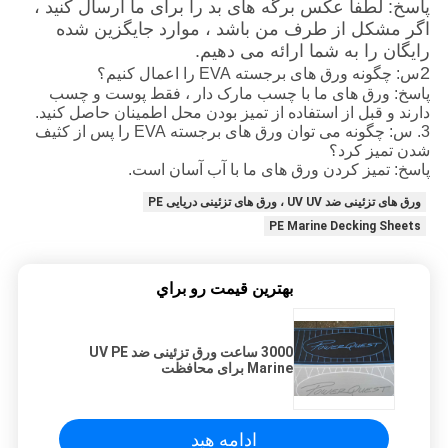
پاسخ: لطفاً عکس برگه های بد را برای ما ارسال کنید ،
اگر مشکل از طرف من باشد ، موارد جایگزین شده
رایگان را به شما ارائه می دهیم.
2
س: چگونه ورق های برجسته EVA را اعمال کنیم؟
پاسخ: ورق های ما با چسب مارک دار ، فقط پوست و چسب
دارند و قبل از استفاده از تمیز بودن محل اطمینان حاصل کنید.
3. س: چگونه می توان ورق های برجسته EVA را پس از کثیف
شدن تمیز کرد؟
پاسخ: تمیز کردن ورق های ما با آب آسان است.
ورق های تزئینی ضد UV UV ، ورق های تزئینی دریایی PE
PE Marine Decking Sheets
بهترين قيمت رو براي
3000 ساعت ورق تزئینی ضد UV PE
Marine برای محافظت
ادامه هید