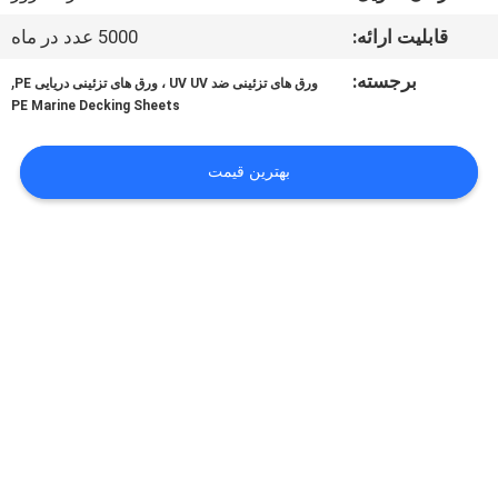
تور
قابلیت ارائه:
5000 عدد در ماه
کارخانه
برجسته:
,
ورق های تزئینی ضد UV UV ، ورق های تزئینی دریایی PE
PE Marine Decking Sheets
کنترل
کیفیت
بهترین قیمت
با
ما
تماس
بگیرید
اخبار
درخواست